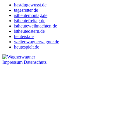
hastdugewusst.de
tagesretter.de
istheutemontag.de
istheutefreitag.de
istheuteweihnachten.de
istheuteostern.de
heuteist.de
wetter.wagnerwagner.de
heutespielt.de
Impressum
Datenschutz